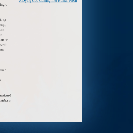
A Dying God Coming Into Human Flesh
ing»,
, да
ещи,
и и
ке
 ли не
рмой
а...
но с
а.
ackknot
side.ru