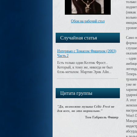
только
поднят
(никак
вольно
Обои на рабочий стол
имиджа
уровне
Случайная статья
Само н
формал
слушае
Интервью с Томасом Фишером (2003)
оказыв
Часть 2
– одни
Есть только один Келтик Фрост...
амбици
Который, к тому же, никогда не был
легенд
блэк-металом. Мартин Эрик Айн...
Теперь
трэшев
уже не
харизм
Цитата группы
ударно
А этот
женски
"Да, возможно музыка Celtic Frost не
для всех, но это нормально."
настро
Won't D
Том Габриэль Фишер
Masque
индаст
абсурд
в поль