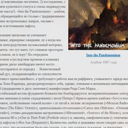
: а) максимально негативно; 2) восторженно, с
ием культового статуса в глазах индивидуума
 не массы!). «Into the Pandemonium» – альбом,
 обращающийся не столько с традиционными
ми экстремальных жанров, сколько с
м и источниками пафоса.
азвание нисколько не уменьшает
ьные, априорные ожидания, ну а когда мы
м непосредственно музыкальный материал,
ается, что тут жмет, тут слишком просторно
 словом, не в пору! На очередном
Into the Pandemonium
озном и (вследствие времени и влияния)
Альбом 1987 года
арном диске швейцарцев имеют место…
 постараемся по порядку… Воинственный
ый дух, складывающийся из совокупности
 такого прямолинейного, а требующего работы мысли риффинга, узнаваемого заряда же
ы Тома Вэрриора, дискредитирующего себя, однако, томными и жеманными интонациям
й (традиционно в двух значениях) манифестации Рида Сент-Марка…
 стабильный костяк-фундамент безжалостно бомбардируется экспериментальными элект
ми напевами (словно украденными с песен Питера Гэбриела времен альбома «So») и во
ением, свойственным «новой волне» с ее тягой к легким экспериментам («Mexican Radio»
ance (The Elders' Orient)»), ориентальными отголосками («Caress into Oblivion», «Orienta
rade»), готико-декадансными настроениями («Mesmerized», «Sorrows of the Moon»), хо
риалом 80-х («One in Their Pride (Porthole mix)») и, наконец, симфоническим (с отпечатк
а) пафосом («Rex Irae (Requiem)»). Количество скобок в названиях песен говорит само за
зу того, что музыкантам было что сказать, а то, что осталось за кадром, за пределами