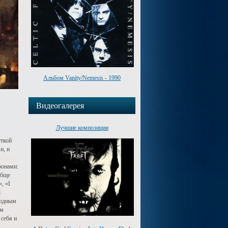
Альбом Vanity/Nemesis - 1990
Видеогалерея
Лучшие композиции
сткой
и, и
ронами:
обще
, «I
l
лодным
ом
 себя и