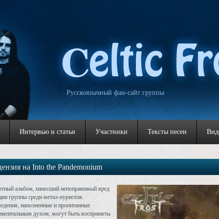
Русскоязычный фан-сайт группы
Интервью и статьи
Участники
Тексты песен
Вид
цензия на Into the Pandemonium
тный альбом, нанесший непоправимый вред
ции группы среди метал-пуристов.
едения, наполненные и пропитанные
иментальным духом, могут быть восприняты