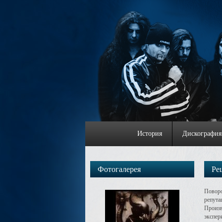
История
Дискография
Фотогалерея
Ре
Поворо
репута
Произв
экспер