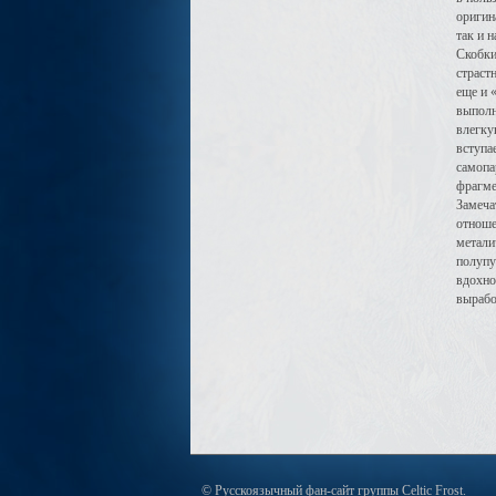
оригин
так и 
Скобки
страст
еще и 
выполн
влегку
вступа
самопа
фрагме
Замеча
отношен
метали
полупу
вдохно
вырабо
© Русскоязычный фан-сайт группы Celtic Frost.