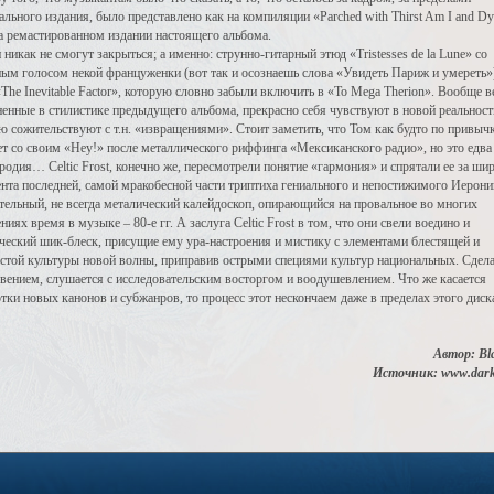
ального издания, было представлено как на компиляции «Parched with Thirst Am I and Dy
на ремастированном издании настоящего альбома.
 никак не смогут закрыться; а именно: струнно-гитарный этюд «Tristesses de la Lune» со
ным голосом некой француженки (вот так и осознаешь слова «Увидеть Париж и умереть»)
«The Inevitable Factor», которую словно забыли включить в «To Mega Therion». Вообще в
енные в стилистике предыдущего альбома, прекрасно себя чувствуют в новой реальност
ю сожительствуют с т.н. «извращениями». Стоит заметить, что Том как будто по привыч
ет со своим «Hey!» после металлического риффинга «Мексиканского радио», но это едва
родия… Celtic Frost, конечно же, пересмотрели понятие «гармония» и спрятали ее за ши
нта последней, самой мракобесной части триптиха гениального и непостижимого Иероним
тельный, не всегда металический калейдоскоп, опирающийся на провальное во многих
иях время в музыке – 80-е гг. А заслуга Celtic Frost в том, что они свели воедино и
ческий шик-блеск, присущие ему ура-настроения и мистику с элементами блестящей и
стой культуры новой волны, приправив острыми специями культур национальных. Сдела
вением, слушается с исследовательским восторгом и воодушевлением. Что же касается
тки новых канонов и субжанров, то процесс этот нескончаем даже в пределах этого диск
Автор: Bl
Источник: www.dark