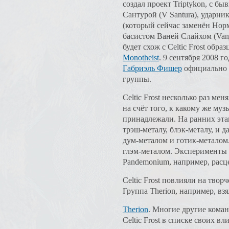
создал проект Triptykon, с б
Сантурой (V Santura), ударни
(который сейчас заменён Нор
басистом Ваней Слайхом (Vanj
будет схож с Celtic Frost обра
Monotheist
. 9 сентября 2008 го
Габриэль Фишер
официально 
группы.
Celtic Frost несколько раз ме
на счёт того, к какому же му
принадлежали. На ранних эта
трэш-металу, блэк-металу, и 
дум-металом и готик-метало
глэм-металом. Эксперименты с 
Pandemonium, например, расце
Celtic Frost повлияли на творч
Группа Therion, например, вз
Therion
. Многие другие кома
Celtic Frost в списке своих вл