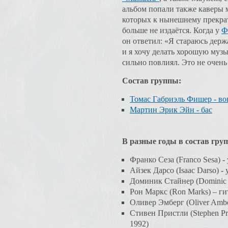
альбом попали также каверы 
которых к нынешнему прекра
больше не издаётся. Когда у
Ф
он ответил: «Я стараюсь держа
и я хочу делать хорошую музык
сильно повлиял. Это не очень
Состав группы:
Томас Габриэль Фишер - вок
Мартин Эрик Эйн - бас
В разные годы в состав груп
Франко Сеза (Franco Sesa) -
Айзек Дарсо (Isaac Darso) -
Доминик Стайнер (Dominic St
Рон Маркс (Ron Marks) – ги
Оливер Эмберг (Oliver Ambe
Стивен Пристли (Stephen Pri
1992)