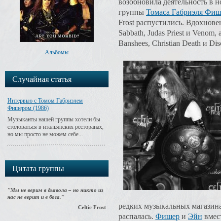
возобновила деятельность в но
группы
Томаса Габриэля Фише
Frost распустились. Вдохнове
Sabbath, Judas Priest и Venom,
Banshees, Christian Death и Dis
Альбомы
Случайная статья
Интервью с Томом Габриэлем
Фишером (1986)
Музыканты нашей группы хотели бы
столоваться в итальянских ресторанах,
но мы просто не можем себе...
Цитата группы
"Мы не верим в дьявола – но никто из
нас не верит и в бога."
редких музыкальных магазина
Celtic Frost
распалась.
Фишер
и
Эйн
вмес