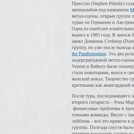
Пристли (Stephen Priestly) со
миниальбом под названием
Mo
метал-сцены, открыв группе пу
турне по Германии и Австри
Одна из наиболее влиятельны
вышел в 1985 году. В записи 
занял Доминик Стейнер (Domini
группу, но уже после выхода 
the Pandemonium
. Эта два ре
андерграундовой метал-сцены. 
Venom и Bathory были пионера
стали новаторами, внося в св
женский вокал. Творчество гр
критиками как авангардный м
После тура, последовавшего з
второго гитариста – Рона Маркс
финансовые проблемы и трен
членами команды. Вкупе с пр
лейблом, - всё это привело к 
группы. Полгода спустя было
решение воссоздать группу в 