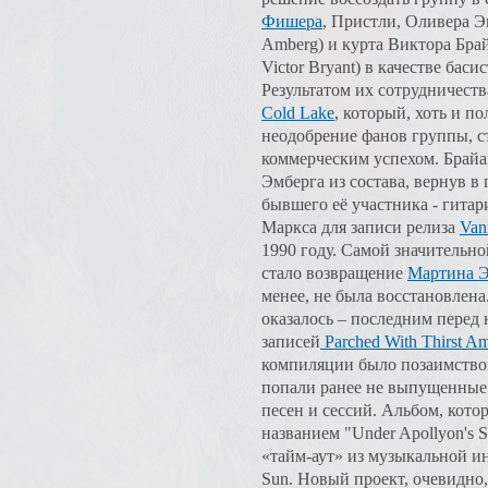
Фишера
, Пристли, Оливера Эм
Amberg) и курта Виктора Брай
Victor Bryant) в качестве басис
Результатом их сотрудничеств
Cold Lake
, который, хоть и п
неодобрение фанов группы, с
коммерческим успехом. Брайа
Эмберга из состава, вернув в
бывшего её участника - гитар
Маркса для записи релиза
Van
1990 году. Самой значительн
стало возвращение
Мартина Э
менее, не была восстановлен
оказалось – последним перед 
записей
Parched With Thirst Am
компиляции было позаимствов
попали ранее не выпущенные
песен и сессий. Альбом, кот
названием "Under Apollyon's 
«тайм-аут» из музыкальной ин
Sun. Новый проект, очевидно,