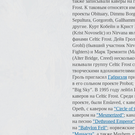
также записывали каверы на п
Frost. К таковым относятся и
проекты Obituary, Dimmu Borgi
Sepultura, Gorgoroth, Gallham
другие. Курт Кобейн и Крист
(Krist Novoselic) из Nirvana яв
фанами Celtic Frost. Дейв Гро
Grohl) (бывший участник Nirv
Fighters) и Марк Тремонти (Ma
(Alter Bridge, Creed) несколько
называли группу Celtic Frost 
творческими вдохновителями.
Гроль пригласил
Габриэля
при
в его сольном проекте Probot
"Big Sky". В 1995 году лейбл
каверов на Celtic Frost. Сре
проекте, были Enslaved, с ка
Opeth, с кавером на
"Circle of 
кавером на
"Mesmerized"
; кан
на песню
"Dethroned Emperor"
на
"Babylon Fell"
; норвежские
"Massacra"
, а также Mayhem, 