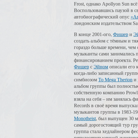
Frost, однако Apollyon Sun вс
Воспользовавшись паузой в с
автобиографический опус
«Ar
лондонским издательством Sanc
В конце 2001-ого,
Фишер
и
Э
создать альбом с тёмным и тя
гораздо больше времени, чем 
музыканты сами занимались 
финансированием проекта. Рел
Фишер
с
Эйном
описали его к
когда-либо записанный группой
симбиозом
To Mega Therion
и
альбом группы был полность
собственную компанию Prowlin
взяла на себя – им занялась фи
Records в своё время выпуска
музыкантов группы в 1983-19
Monotheist
, был выпущен 30 м
самый дорогостоящий тур груп
группа стала хедлайнером фе
пятидесятитысячной аудиторией