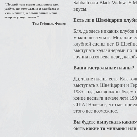
Sabbath или Black Widow. У 
"Пускай наш стиль называют как
угодно, но изначально я влюбился в
вкусы.
хэви металл, и этот стиль меня
всецело устраивает."
Есть ли в Швейцарии клубн
Том Габриэль Фишер
Бля, да здесь никаких клубов
можно выступать. Металличес
клубной сцены нет. В Швейц
выступать хэдлайнерами по ш
группа разогрева перед какой
Ваши гастрольные планы?
Да, такие планы есть. Как то
выступать в Швейцарии и Гер
1985 года, мы должны будем п
конце весны/в начале лета 19
США! Надеюсь, что мы приед
этого все возможное.
Вы будете выпускать какие-
быть какие-то миньоны или