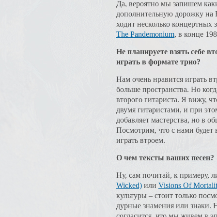
Да, вероятно мы запишем каки
дополнительную дорожку на EP
ходит несколько концертных з
The Pandemonium
, в конце 19
Не планируете взять себе в
играть в формате трио?
Нам очень нравится играть вт
больше пространства. Но когд
второго гитариста. Я вижу, чт
двумя гитаристами, и при это
добавляет мастерства, но в о
Посмотрим, что с нами будет
играть втроем.
О чем тексты ваших песен?
Ну, сам почитай, к примеру, 
Wicked)
или
Visions Of Mortali
культуры – стоит только посм
дурные знамения или знаки. Н
согласится, что мы живем в э