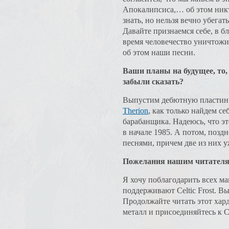
Апокалипсиса,… об этом никт
знать, но нельзя вечно убегат
Давайте признаемся себе, в 
время человечество уничтожит
об этом наши песни.
Ваши планы на будущее, то,
забыли сказать?
Выпуcтим дебютную пласти
Therion
, как только найдем се
барабанщика. Надеюсь, что э
в начале 1985. А потом, позд
песнями, причем две из них у
Пожелания нашим читател
Я хочу поблагодарить всех ма
поддерживают Celtic Frost. В
Продолжайте читать этот хар
металл и присоединяйтесь к Cel