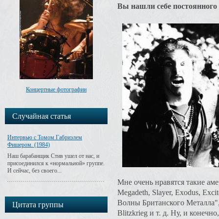
Вы нашли себе постоянного
Концертные фотографии
Случайная статья
Интервью с Томом Габриэлем
Фишером. (1984)
Наш барабанщик Стив ушел от нас, и
присоединился к «нормальной» группе.
И сейчас, без своего...
Мне очень нравятся такие аме
Megadeth, Slayer, Exodus, Exc
Волны Британского Металла", 
Цитата группы
Blitzkrieg и т. д. Ну, и конечно