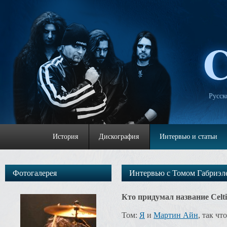
Русск
История
Дискография
Интервью и статьи
Фотогалерея
Интервью с Томом Габриэл
Кто придумал название Celti
Том:
Я
и
Мартин Айн
, так ч