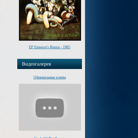
EP Emperor's Return - 1985
Видеогалерея
Официальные клипы