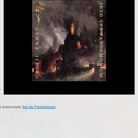
м композиции:
Into the Pandemonium