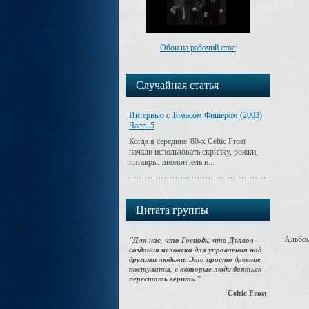
Обои на рабочий стол
Случайная статья
Интервью с Томасом Фишером (2003)
Часть 5
Когда я середине '80-х Celtic Frost
начали использовать скрипку, рожки,
литавры, виолончель и...
Цитата группы
"Для нас, что Господь, что Дьявол –
Альбо
создания человека для управления над
другими людьми. Это просто древние
постулаты, в которые люди бояться
перестать верить."
Celtic Frost